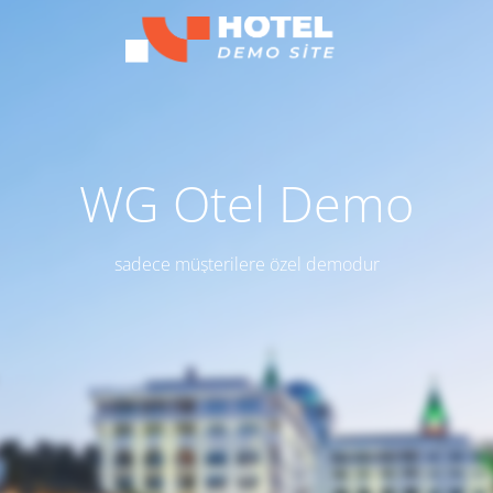
WG Otel Demo
sadece müşterilere özel demodur