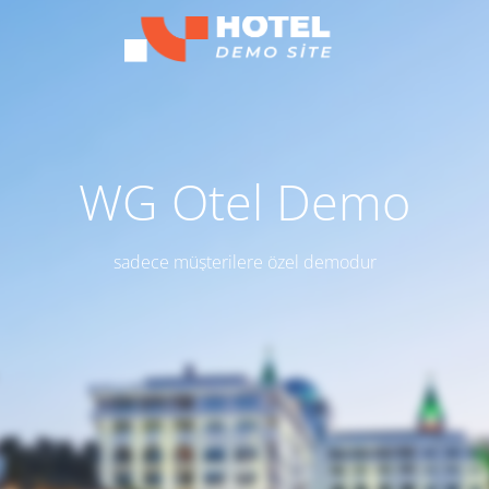
WG Otel Demo
sadece müşterilere özel demodur